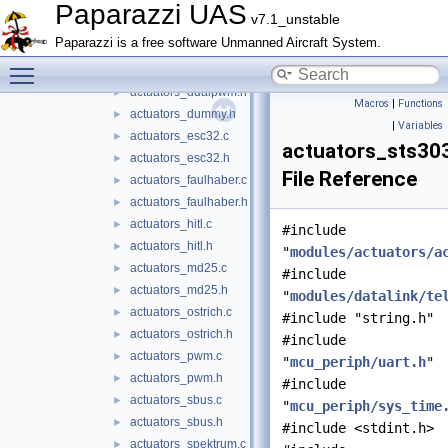
actuators_asctec_v2.h
►
Paparazzi UAS
v7.1_unstable
actuators_default.h
Paparazzi is a free software Unmanned Aircraft System.
actuators_dshot.c
►
Toggle main menu visibility
actuators_dshot.h
►
actuators_dualpwm.h
►
Macros
|
Functions
actuators_dummy.h
►
|
Variables
actuators_esc32.c
►
actuators_sts30
actuators_esc32.h
►
File Reference
actuators_faulhaber.c
►
actuators_faulhaber.h
►
actuators_hitl.c
►
#include
actuators_hitl.h
►
"
modules/actuators/a
actuators_md25.c
►
#include
actuators_md25.h
►
"
modules/datalink/te
actuators_ostrich.c
►
#include "string.h"
actuators_ostrich.h
►
#include
actuators_pwm.c
►
"
mcu_periph/uart.h
"
actuators_pwm.h
►
#include
actuators_sbus.c
►
"
mcu_periph/sys_time
actuators_sbus.h
►
#include <stdint.h>
actuators_spektrum.c
►