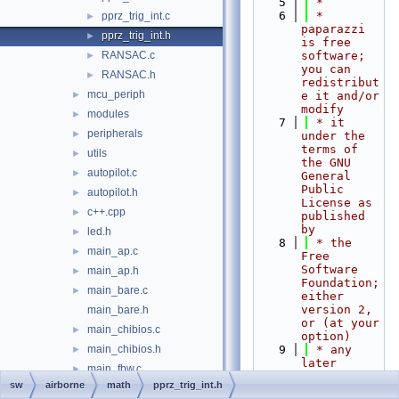
    5
 *
    6
 * 
pprz_trig_int.c
►
paparazzi 
pprz_trig_int.h
►
is free 
RANSAC.c
software; 
►
you can 
RANSAC.h
►
redistribut
mcu_periph
►
e it and/or 
modify
modules
►
    7
 * it 
peripherals
►
under the 
terms of 
utils
►
the GNU 
autopilot.c
►
General 
Public 
autopilot.h
►
License as 
c++.cpp
►
published 
by
led.h
►
    8
 * the 
main_ap.c
►
Free 
Software 
main_ap.h
►
Foundation; 
main_bare.c
►
either 
version 2, 
main_bare.h
or (at your 
main_chibios.c
►
option)
main_chibios.h
    9
 * any 
►
later 
main_fbw.c
►
version.
sw
airborne
math
pprz_trig_int.h
main_fbw.h
►
   10
 *