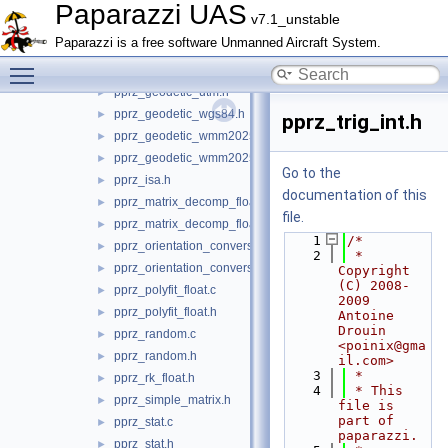
pprz_geodetic_float.c
►
Paparazzi UAS
v7.1_unstable
pprz_geodetic_float.h
►
Paparazzi is a free software Unmanned Aircraft System.
pprz_geodetic_int.c
►
Toggle main menu visibility
pprz_geodetic_int.h
►
pprz_geodetic_utm.h
►
pprz_geodetic_wgs84.h
►
pprz_trig_int.h
pprz_geodetic_wmm2025.c
►
pprz_geodetic_wmm2025.h
►
Go to the
pprz_isa.h
►
documentation of this
pprz_matrix_decomp_float.c
►
file.
pprz_matrix_decomp_float.h
►
    1
/*
pprz_orientation_conversion.c
►
    2
 * 
pprz_orientation_conversion.h
►
Copyright 
(C) 2008-
pprz_polyfit_float.c
►
2009 
pprz_polyfit_float.h
►
Antoine 
Drouin 
pprz_random.c
►
<poinix@gma
pprz_random.h
►
il.com>
    3
 *
pprz_rk_float.h
►
    4
 * This 
pprz_simple_matrix.h
►
file is 
part of 
pprz_stat.c
►
paparazzi.
pprz_stat.h
►