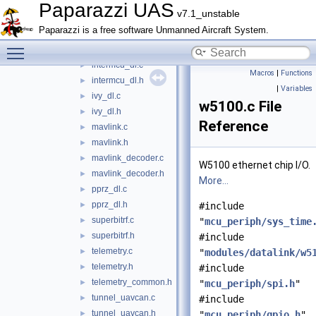
frsky_x.c
►
Paparazzi UAS
v7.1_unstable
frsky_x.h
►
Paparazzi is a free software Unmanned Aircraft System.
gec_dl.c
►
Toggle main menu visibility
gec_dl.h
►
intermcu_dl.c
►
Macros
|
Functions
intermcu_dl.h
►
|
Variables
ivy_dl.c
►
w5100.c File
ivy_dl.h
►
Reference
mavlink.c
►
mavlink.h
►
mavlink_decoder.c
►
W5100 ethernet chip I/O.
mavlink_decoder.h
►
More...
pprz_dl.c
►
pprz_dl.h
►
#include
superbitrf.c
►
"
mcu_periph/sys_time
superbitrf.h
►
#include
telemetry.c
►
"
modules/datalink/w5
telemetry.h
►
#include
telemetry_common.h
►
"
mcu_periph/spi.h
"
tunnel_uavcan.c
►
#include
tunnel_uavcan.h
►
"
mcu_periph/gpio.h
"