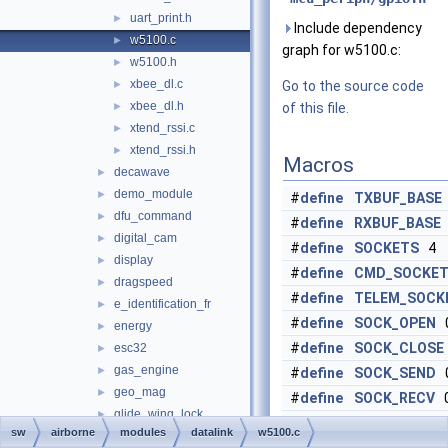
uart_print.h
►
Include dependency
w5100.c
►
graph for w5100.c:
w5100.h
►
xbee_dl.c
►
Go to the source code
xbee_dl.h
►
of this file.
xtend_rssi.c
►
xtend_rssi.h
►
Macros
decawave
►
demo_module
►
#
define
TXBUF_BASE
dfu_command
►
#
define
RXBUF_BASE
digital_cam
►
#
define
SOCKETS
4
display
►
#
define
CMD_SOCKE
dragspeed
►
#
define
TELEM_SOCK
e_identification_fr
►
#
define
SOCK_OPEN
0
energy
►
#
define
SOCK_CLOSE
esc32
►
gas_engine
►
#
define
SOCK_SEND
0
geo_mag
►
#
define
SOCK_RECV
0
glide_wing_lock
►
#
define
SNMR_UDP
0
sw
airborne
modules
datalink
w5100.c
gpio_ext
►