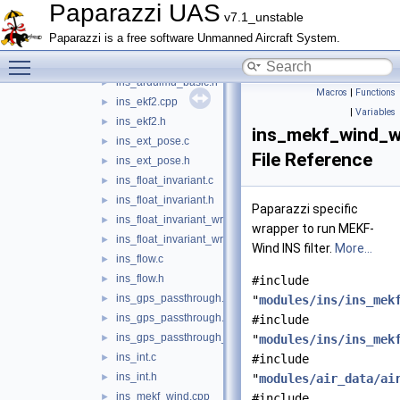
ins_alt_float.h
►
Paparazzi UAS
v7.1_unstable
ins_arduimu.c
►
Paparazzi is a free software Unmanned Aircraft System.
ins_arduimu.h
►
Toggle main menu visibility
ins_arduimu_basic.c
►
ins_arduimu_basic.h
►
Macros
|
Functions
ins_ekf2.cpp
►
|
Variables
ins_ekf2.h
►
ins_mekf_wind_w
ins_ext_pose.c
►
File Reference
ins_ext_pose.h
►
ins_float_invariant.c
►
ins_float_invariant.h
►
Paparazzi specific
ins_float_invariant_wrapper.c
►
wrapper to run MEKF-
ins_float_invariant_wrapper.h
►
Wind INS filter.
More...
ins_flow.c
►
ins_flow.h
►
#include
ins_gps_passthrough.c
►
"
modules/ins/ins_mek
ins_gps_passthrough.h
►
#include
ins_gps_passthrough_utm.c
►
"
modules/ins/ins_mek
ins_int.c
►
#include
ins_int.h
►
"
modules/air_data/ai
ins_mekf_wind.cpp
►
#include