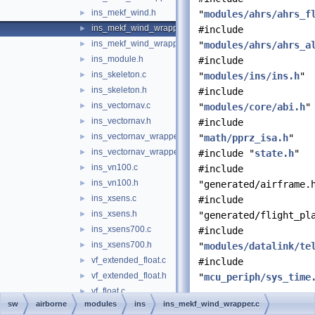
ins_mekf_wind.h
►
"
modules/ahrs/ahrs_f
ins_mekf_wind_wrapper.c
►
#include
ins_mekf_wind_wrapper.h
►
"
modules/ahrs/ahrs_a
ins_module.h
►
#include
ins_skeleton.c
►
"
modules/ins/ins.h
"
ins_skeleton.h
►
#include
ins_vectornav.c
►
"
modules/core/abi.h
"
ins_vectornav.h
►
#include
ins_vectornav_wrapper.c
►
"
math/pprz_isa.h
"
ins_vectornav_wrapper.h
►
#include "
state.h
"
ins_vn100.c
►
#include
ins_vn100.h
►
"generated/airframe.
ins_xsens.c
►
#include
ins_xsens.h
►
"generated/flight_pl
ins_xsens700.c
►
#include
ins_xsens700.h
►
"
modules/datalink/te
vf_extended_float.c
►
#include
vf_extended_float.h
►
"
mcu_periph/sys_time
vf_float.c
►
Include dependency
sw
airborne
modules
ins
ins_mekf_wind_wrapper.c
vf_float.h
►
graph for