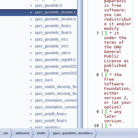
paparazzi 
is free 
pprz_geodetic.h
►
software; 
pprz_geodetic_double.c
►
you can 
pprz_geodetic_double.h
redistribut
►
e it and/or 
pprz_geodetic_float.c
►
modify
pprz_geodetic_float.h
►
    7
 * it 
under the 
pprz_geodetic_int.c
►
terms of 
pprz_geodetic_int.h
►
the GNU 
General 
pprz_geodetic_utm.h
►
Public 
pprz_geodetic_wgs84.h
►
License as 
published 
pprz_geodetic_wmm2025.c
►
by
pprz_geodetic_wmm2025.h
►
    8
 * the 
Free 
pprz_isa.h
►
Software 
pprz_matrix_decomp_float.c
►
Foundation; 
either 
pprz_matrix_decomp_float.h
►
version 2, 
pprz_orientation_conversion.c
►
or (at your 
option)
pprz_orientation_conversion.h
►
    9
 * any 
pprz_polyfit_float.c
►
later 
pprz_polyfit_float.h
version.
►
   10
 *
pprz_random.c
►
   11
 * 
sw
airborne
math
pprz_geodetic_double.c
pprz_random.h
►
paparazzi 