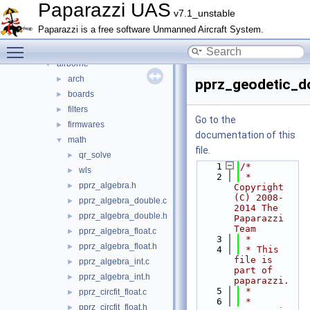
Files
▼
Paparazzi UAS
v7.1_unstable
File List
▼
Paparazzi is a free software Unmanned Aircraft System.
doc
►
Toggle main menu visibility
sw
▼
airborne
▼
arch
►
pprz_geodetic_d
boards
►
filters
►
Go to the
firmwares
►
documentation of this
math
▼
file.
qr_solve
►
    1
/*
wls
►
    2
 * 
pprz_algebra.h
►
Copyright 
(C) 2008-
pprz_algebra_double.c
►
2014 The 
pprz_algebra_double.h
►
Paparazzi 
Team
pprz_algebra_float.c
►
    3
 *
pprz_algebra_float.h
►
    4
 * This 
file is 
pprz_algebra_int.c
►
part of 
pprz_algebra_int.h
►
paparazzi.
    5
 *
pprz_circfit_float.c
►
    6
 * 
pprz_circfit_float.h
►