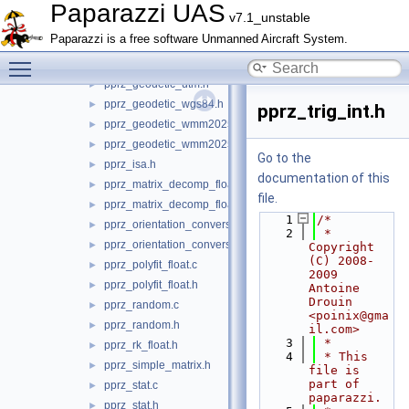
pprz_geodetic_float.c
►
Paparazzi UAS
v7.1_unstable
pprz_geodetic_float.h
►
Paparazzi is a free software Unmanned Aircraft System.
pprz_geodetic_int.c
►
Toggle main menu visibility
pprz_geodetic_int.h
►
pprz_geodetic_utm.h
►
pprz_geodetic_wgs84.h
►
pprz_trig_int.h
pprz_geodetic_wmm2025.c
►
pprz_geodetic_wmm2025.h
►
Go to the
pprz_isa.h
►
documentation of this
pprz_matrix_decomp_float.c
►
file.
pprz_matrix_decomp_float.h
►
    1
/*
pprz_orientation_conversion.c
►
    2
 * 
pprz_orientation_conversion.h
►
Copyright 
(C) 2008-
pprz_polyfit_float.c
►
2009 
pprz_polyfit_float.h
►
Antoine 
Drouin 
pprz_random.c
►
<poinix@gma
pprz_random.h
►
il.com>
    3
 *
pprz_rk_float.h
►
    4
 * This 
pprz_simple_matrix.h
►
file is 
part of 
pprz_stat.c
►
paparazzi.
pprz_stat.h
►