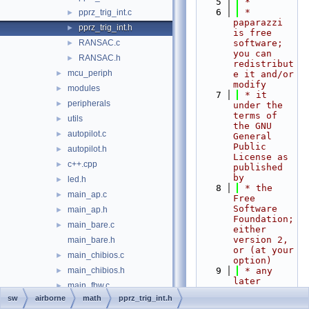
    5
 *
    6
 * 
pprz_trig_int.c
►
paparazzi 
pprz_trig_int.h
►
is free 
RANSAC.c
software; 
►
you can 
RANSAC.h
►
redistribut
mcu_periph
►
e it and/or 
modify
modules
►
    7
 * it 
peripherals
►
under the 
terms of 
utils
►
the GNU 
autopilot.c
►
General 
Public 
autopilot.h
►
License as 
c++.cpp
►
published 
by
led.h
►
    8
 * the 
main_ap.c
►
Free 
Software 
main_ap.h
►
Foundation; 
main_bare.c
►
either 
version 2, 
main_bare.h
or (at your 
main_chibios.c
►
option)
main_chibios.h
    9
 * any 
►
later 
main_fbw.c
►
version.
sw
airborne
math
pprz_trig_int.h
main_fbw.h
►
   10
 *