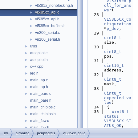
_vl53l5cx_p
oll_for_ans
vl53l1x_nonblocking.h
►
wer
(
vl53l5cx_api.c
►
   28
vl53l5cx_api.h
VL53L5CX_Co
►
nfiguration
vl53l5cx_buffers.h
►
*
p_dev
,
vn200_serial.c
►
   29
uint8_t
vn200_serial.h
►
size,
utils
►
   30
uint8_t
autopilot.c
►
pos,
autopilot.h
►
   31
uint16_t
c++.cpp
►
address,
led.h
►
   32
uint8_t
main_ap.c
►
mask,
main_ap.h
►
   33
uint8_t
main_bare.c
►
expected_va
main_bare.h
lue
)
   34
{
main_chibios.c
►
   35
uint8_t
main_chibios.h
►
status
 = 
main_fbw.c
VL53L5CX_ST
►
ATUS_OK
;
main_fbw.h
►
   36
uint8_t
sw
airborne
peripherals
vl53l5cx_api.c
mcu.c
►
timeout
 = 