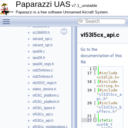
qmc5883l.c
►
Paparazzi UAS
v7.1_unstable
qmc5883l.h
►
Paparazzi is a free software Unmanned Aircraft System.
rm3100.c
►
Toggle main menu visibility
rm3100.h
►
sc18i600.c
►
sc18i600.h
►
vl53l5cx_api.c
sdcard_spi.c
►
sdcard_spi.h
►
Go to the
spa06.c
►
documentation of this
spa06.h
►
file.
spa06_regs.h
►
    1
sst25vfxxxx.c
►
   17
#include 
sst25vfxxxx.h
►
<stdlib.h>
   18
#include 
sts3032_regs.h
►
<string.h>
video_device.h
►
   19
#include 
"
vl53l5cx_a
vl53l1_platform.c
►
pi.h
"
vl53l1_platform.h
►
   20
#include 
"
vl53l5cx_b
vl53l1_types.h
►
uffers.h
"
vl53l1x_api.c
►
   21
   27
static
vl53l1x_api.h
►
uint8_t
vl53l1x_nonblocking.c
►