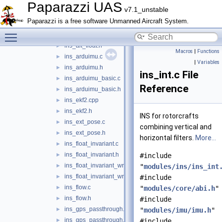
imu_xsens.h
►
Paparazzi UAS
v7.1_unstable
ins.c
►
Paparazzi is a free software Unmanned Aircraft System.
ins.h
►
Toggle main menu visibility
ins_alt_float.c
►
ins_alt_float.h
►
Macros
|
Functions
ins_arduimu.c
►
|
Variables
ins_arduimu.h
►
ins_int.c File
ins_arduimu_basic.c
►
Reference
ins_arduimu_basic.h
►
ins_ekf2.cpp
►
ins_ekf2.h
►
INS for rotorcrafts
ins_ext_pose.c
►
combining vertical and
ins_ext_pose.h
►
horizontal filters.
More...
ins_float_invariant.c
►
ins_float_invariant.h
►
#include
ins_float_invariant_wrapper.c
►
"
modules/ins/ins_int
ins_float_invariant_wrapper.h
►
#include
ins_flow.c
►
"
modules/core/abi.h
"
ins_flow.h
►
#include
ins_gps_passthrough.c
►
"
modules/imu/imu.h
"
ins_gps_passthrough.h
►
#include