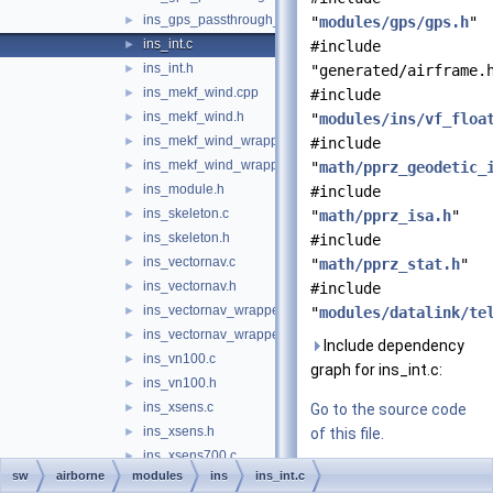
ins_gps_passthrough_utm.c
►
"
modules/gps/gps.h
"
ins_int.c
►
#include
ins_int.h
►
"generated/airframe.
ins_mekf_wind.cpp
►
#include
ins_mekf_wind.h
►
"
modules/ins/vf_floa
ins_mekf_wind_wrapper.c
►
#include
ins_mekf_wind_wrapper.h
►
"
math/pprz_geodetic_
ins_module.h
►
#include
ins_skeleton.c
►
"
math/pprz_isa.h
"
ins_skeleton.h
►
#include
ins_vectornav.c
►
"
math/pprz_stat.h
"
ins_vectornav.h
►
#include
ins_vectornav_wrapper.c
►
"
modules/datalink/te
ins_vectornav_wrapper.h
►
Include dependency
ins_vn100.c
►
graph for ins_int.c:
ins_vn100.h
►
ins_xsens.c
►
Go to the source code
ins_xsens.h
►
of this file.
ins_xsens700.c
►
sw
airborne
modules
ins
ins_int.c
ins_xsens700.h
►