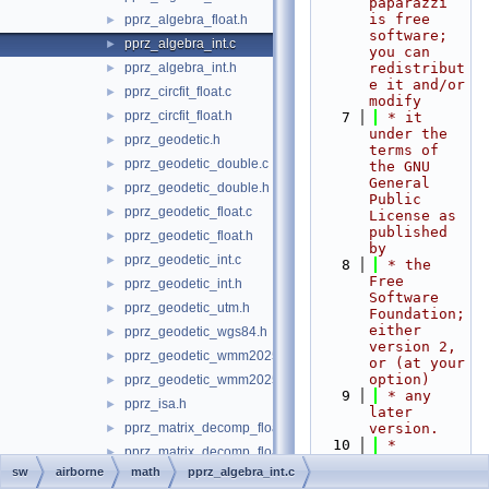
paparazzi 
is free 
pprz_algebra_float.h
►
software; 
pprz_algebra_int.c
►
you can 
pprz_algebra_int.h
redistribut
►
e it and/or 
pprz_circfit_float.c
►
modify
pprz_circfit_float.h
►
    7
 * it 
under the 
pprz_geodetic.h
►
terms of 
pprz_geodetic_double.c
►
the GNU 
General 
pprz_geodetic_double.h
►
Public 
pprz_geodetic_float.c
►
License as 
published 
pprz_geodetic_float.h
►
by
pprz_geodetic_int.c
►
    8
 * the 
Free 
pprz_geodetic_int.h
►
Software 
pprz_geodetic_utm.h
►
Foundation; 
either 
pprz_geodetic_wgs84.h
►
version 2, 
pprz_geodetic_wmm2025.c
►
or (at your 
option)
pprz_geodetic_wmm2025.h
►
    9
 * any 
pprz_isa.h
►
later 
pprz_matrix_decomp_float.c
version.
►
   10
 *
pprz_matrix_decomp_float.h
►
   11
 * 
sw
airborne
math
pprz_algebra_int.c
pprz_orientation_conversion.c
►
paparazzi 