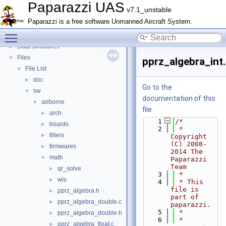
Todo List
Paparazzi UAS
v7.1_unstable
Bibliography
Paparazzi is a free software Unmanned Aircraft System.
Topics
►
Toggle main menu visibility
Namespace Members
►
Data Structures
►
Files
▼
pprz_algebra_int
File List
▼
doc
►
Go to the
sw
▼
documentation of this
airborne
▼
file.
arch
►
    1
/*
boards
►
    2
 * 
filters
►
Copyright 
(C) 2008-
firmwares
►
2014 The 
math
▼
Paparazzi 
Team
qr_solve
►
    3
 *
wls
►
    4
 * This 
file is 
pprz_algebra.h
►
part of 
pprz_algebra_double.c
►
paparazzi.
    5
 *
pprz_algebra_double.h
►
    6
 * 
pprz_algebra_float.c
►