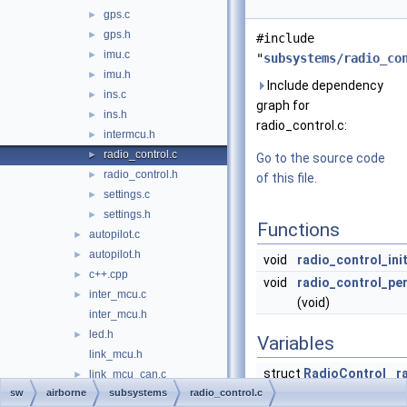
gps.c
►
gps.h
►
#include
imu.c
►
"
subsystems/radio_co
imu.h
►
Include dependency
ins.c
►
graph for
ins.h
►
radio_control.c:
intermcu.h
►
radio_control.c
►
Go to the source code
radio_control.h
►
of this file.
settings.c
►
settings.h
►
Functions
autopilot.c
►
autopilot.h
►
void
radio_control_ini
c++.cpp
►
void
radio_control_pe
inter_mcu.c
►
(void)
inter_mcu.h
led.h
►
Variables
link_mcu.h
struct
RadioControl
r
link_mcu_can.c
►
sw
airborne
subsystems
radio_control.c
link_mcu_can.h
►