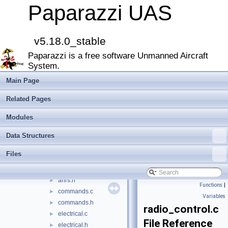
actuators
►
Paparazzi UAS
ahrs
►
datalink
►
gps
►
v5.18.0_stable
imu
►
Paparazzi is a free software Unmanned Aircraft
ins
►
System.
intermcu
►
navigation
►
Main Page
radio_control
►
Related Pages
sensors
►
abi.h
Modules
abi_common.h
►
Data Structures
abi_sender_ids.h
►
actuators.c
Files
actuators.h
ahrs.c
►
ahrs.h
►
Functions
|
commands.c
►
Variables
commands.h
►
radio_control.c
electrical.c
►
File Reference
electrical.h
►