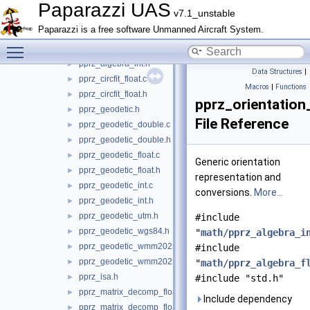
pprz_algebra_double.h
►
Paparazzi UAS
v7.1_unstable
pprz_algebra_float.c
►
Paparazzi is a free software Unmanned Aircraft System.
pprz_algebra_float.h
►
Toggle main menu visibility
pprz_algebra_int.c
►
pprz_algebra_int.h
►
Data Structures
|
pprz_circfit_float.c
►
Macros
|
Functions
pprz_circfit_float.h
►
pprz_orientation
pprz_geodetic.h
►
File Reference
pprz_geodetic_double.c
►
pprz_geodetic_double.h
►
pprz_geodetic_float.c
►
Generic orientation
pprz_geodetic_float.h
►
representation and
pprz_geodetic_int.c
►
conversions.
More...
pprz_geodetic_int.h
►
pprz_geodetic_utm.h
►
#include
pprz_geodetic_wgs84.h
►
"
math/pprz_algebra_i
pprz_geodetic_wmm2025.c
►
#include
pprz_geodetic_wmm2025.h
►
"
math/pprz_algebra_f
pprz_isa.h
►
#include "std.h"
pprz_matrix_decomp_float.c
►
Include dependency
pprz_matrix_decomp_float.h
►