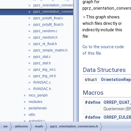
graph for
pprz_orientation_conversion.c
►
pprz_orientation_convers
pprz_orientation_conversion.h
►
This graph shows
pprz_polyfit_float.c
►
which files directly or
pprz_polyfit_float.h
►
indirectly include this
pprz_random.c
►
file:
pprz_random.h
►
pprz_rk_float.h
►
Go to the source code
pprz_simple_matrix.h
►
of this file.
pprz_stat.c
►
pprz_stat.h
►
Data Structures
pprz_trig_int.c
►
pprz_trig_int.h
►
struct
OrientationRep
RANSAC.c
►
RANSAC.h
►
Macros
mcu_periph
►
modules
►
#
define
ORREP_QUAT_
peripherals
►
Quaternion (BF
utils
►
#
define
ORREP_EULER
autopilot.c
►
zyx Euler (BFP 
sw
airborne
math
pprz_orientation_conversion.h
autopilot.h
►