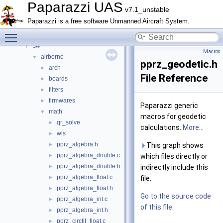
Data Structures
►
Paparazzi UAS
v7.1_unstable
Files
▼
Paparazzi is a free software Unmanned Aircraft System.
File List
▼
Toggle main menu visibility
doc
►
sw
▼
Macros
airborne
▼
pprz_geodetic.h
arch
►
File Reference
boards
►
filters
►
firmwares
►
Paparazzi generic
math
▼
macros for geodetic
qr_solve
►
calculations.
More...
wls
►
pprz_algebra.h
►
This graph shows
pprz_algebra_double.c
►
which files directly or
pprz_algebra_double.h
►
indirectly include this
pprz_algebra_float.c
►
file:
pprz_algebra_float.h
►
Go to the source code
pprz_algebra_int.c
►
of this file.
pprz_algebra_int.h
►
pprz_circfit_float.c
►