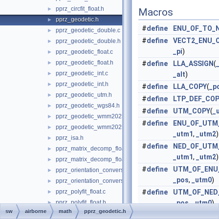
pprz_circfit_float.h
►
Macros
pprz_geodetic.h
►
#
define
ENU_OF_TO_
pprz_geodetic_double.c
►
#
define
VECT2_ENU_
pprz_geodetic_double.h
►
_pi
)
pprz_geodetic_float.c
►
pprz_geodetic_float.h
►
#
define
LLA_ASSIGN
(
pprz_geodetic_int.c
►
_alt
)
pprz_geodetic_int.h
►
#
define
LLA_COPY
(
_p
pprz_geodetic_utm.h
►
#
define
LTP_DEF_CO
pprz_geodetic_wgs84.h
►
#
define
UTM_COPY
(
_
pprz_geodetic_wmm2025.c
►
#
define
ENU_OF_UTM
pprz_geodetic_wmm2025.h
►
_utm1
,
_utm2
)
pprz_isa.h
►
#
define
NED_OF_UTM
pprz_matrix_decomp_float.c
►
_utm1
,
_utm2
)
pprz_matrix_decomp_float.h
►
#
define
UTM_OF_ENU
pprz_orientation_conversion.c
►
_pos
,
_utm0
)
pprz_orientation_conversion.h
►
pprz_polyfit_float.c
#
define
UTM_OF_NED
►
pprz_polyfit_float.h
_pos
,
_utm0
)
►
sw
airborne
math
pprz_geodetic.h
pprz_random.c
►