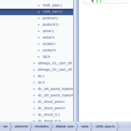
    6
chdk_pipe.c
►
chdk_pipe.h
►
protocol.c
►
protocol.h
►
serial.c
►
serial.h
►
socket.c
►
socket.h
►
std.h
►
atmega_i2c_cam_ctrl.c
►
atmega_i2c_cam_ctrl.h
►
dc.c
►
dc.h
►
dc_ctrl_parrot_mykonos.c
►
dc_ctrl_parrot_mykonos.h
►
dc_shoot_pwm.c
►
dc_shoot_pwm.h
►
dc_shoot_rc.c
►
dc_shoot_rc.h
►
sw
airborne
modules
digital_cam
catia
chdk_pipe.h
gpio_cam_ctrl.c
►