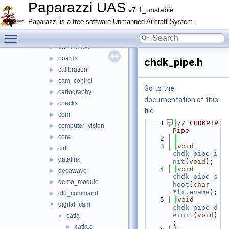
adcs
►
Paparazzi UAS
v7.1_unstable
ahrs
►
Paparazzi is a free software Unmanned Aircraft System.
air_data
►
Toggle main menu visibility
airborne_ant_track
►
benchmark
►
boards
►
chdk_pipe.h
calibration
►
cam_control
►
Go to the
cartography
►
documentation of this
checks
►
file.
com
►
    1
// CHDKPTP 
computer_vision
►
Pipe
core
►
    2
    3
void
ctrl
►
chdk_pipe_i
datalink
►
nit
(
void
);
    4
void
decawave
►
chdk_pipe_s
demo_module
►
hoot
(
char
*
filename
);
dfu_command
►
    5
void
digital_cam
▼
chdk_pipe_d
einit
(
void
)
catia
▼
;
catia.c
►