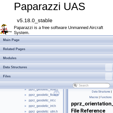
arch
►
Paparazzi UAS
boards
►
filters
►
firmwares
►
v5.18.0_stable
math
▼
Paparazzi is a free software Unmanned Aircraft
qr_solve
►
System.
pprz_algebra.h
►
pprz_algebra_double.c
►
Main Page
pprz_algebra_double.h
►
Related Pages
pprz_algebra_float.c
►
pprz_algebra_float.h
►
Modules
pprz_algebra_int.c
►
Data Structures
pprz_algebra_int.h
►
pprz_geodetic.h
►
Files
pprz_geodetic_double.c
►
pprz_geodetic_double.h
►
pprz_geodetic_float.c
►
Data Structures
|
pprz_geodetic_float.h
►
Macros
|
Functions
pprz_geodetic_int.c
►
pprz_orientation
pprz_geodetic_int.h
►
File Reference
pprz_geodetic_utm.h
►