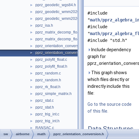
pprz_geodetic_wgs84.h
►
pprz_geodetic_wmm2020.c
►
#include
pprz_geodetic_wmm2020.h
►
"
math/pprz_algebra_i
pprz_isa.h
►
#include
pprz_matrix_decomp_float.c
►
"
math/pprz_algebra_f
pprz_matrix_decomp_float.h
►
#include "std.h"
pprz_orientation_conversion.c
►
Include dependency
pprz_orientation_conversion.h
►
graph for
pprz_polyfit_float.c
►
pprz_orientation_convers
pprz_polyfit_float.h
►
This graph shows
pprz_random.c
►
which files directly or
pprz_random.h
►
indirectly include this
pprz_rk_float.h
►
file:
pprz_simple_matrix.h
►
pprz_stat.c
►
Go to the source code
pprz_stat.h
►
of this file.
pprz_trig_int.c
►
pprz_trig_int.h
►
Data Structures
RANSAC.c
►
sw
airborne
math
pprz_orientation_conversion.h
RANSAC.h
►