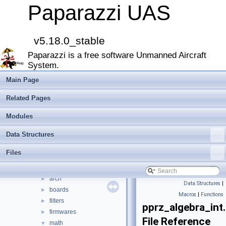
Onboard Modules
►
Paparazzi UAS
Paparazzi Messages
►
Paparazzi Technical Primers
Math library
►
v5.18.0_stable
CATIA
Paparazzi is a free software Unmanned Aircraft
E-Identification-FR
System.
Todo List
Bibliography
Main Page
Modules
►
Related Pages
Namespace Members
►
Data Structures
►
Modules
Files
▼
Data Structures
File List
▼
doc
►
Files
sw
▼
airborne
▼
arch
►
Data Structures
|
boards
►
Macros
|
Functions
filters
►
pprz_algebra_int
firmwares
►
File Reference
math
▼