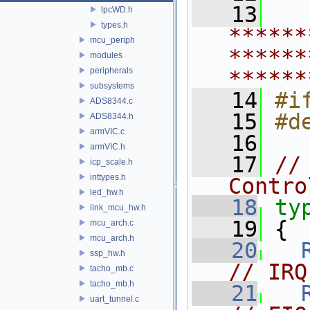
   13
lpcWD.h
types.h
******
mcu_periph
******
modules
peripherals
******
subsystems
   14
#i
ADS8344.c
   15
#d
ADS8344.h
armVIC.c
   16
armVIC.h
   17
//
icp_scale.h
inttypes.h
Contro
led_hw.h
   18
ty
link_mcu_hw.h
   19
 {
mcu_arch.c
mcu_arch.h
   20
ssp_hw.h
// IRQ
tacho_mb.c
tacho_mb.h
   21
uart_tunnel.c