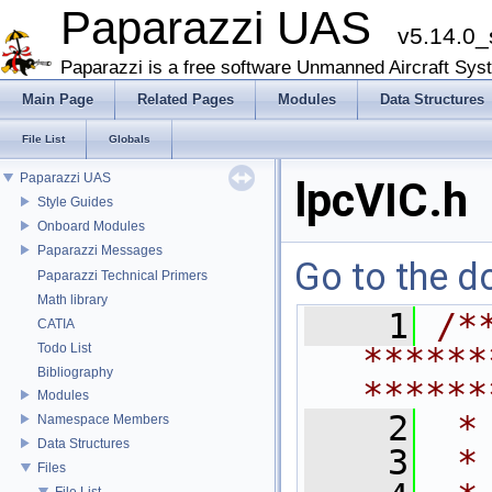
Paparazzi UAS
v5.14.0_
Paparazzi is a free software Unmanned Aircraft Sys
Main Page
Related Pages
Modules
Data Structures
File List
Globals
Paparazzi UAS
lpcVIC.h
Style Guides
Onboard Modules
Paparazzi Messages
Go to the do
Paparazzi Technical Primers
Math library
    1
/*
CATIA
Todo List
******
Bibliography
******
Modules
    2
 *
Namespace Members
Data Structures
    3
 *
Files
File List