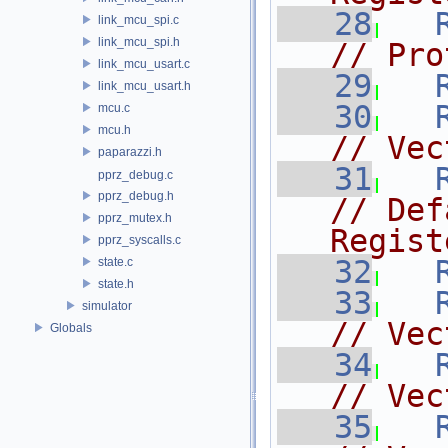
   28
link_mcu_spi.c
link_mcu_spi.h
// Pro
link_mcu_usart.c
   29
link_mcu_usart.h
   30
mcu.c
mcu.h
// Vec
paparazzi.h
   31
pprz_debug.c
pprz_debug.h
// Def
pprz_mutex.h
Regist
pprz_syscalls.c
   32
state.c
state.h
   33
simulator
// Vec
Globals
   34
// Vec
   35