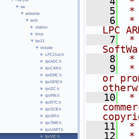
    4
 *
sw
    5
 *
airborne
    6
 *
arch
LPC AR
chibios
linux
    7
 *
lpc21
SoftWa
include
LPC21xx.h
    8
 *
lpcADC.h
    9
 *
lpcCAN.h
or pro
lpcEMC.h
lpcGPIO.h
otherw
lpcI2C.h
   10
 *
lpcPIN.h
lpcRTC.h
commer
lpcSCB.h
copyri
lpcSPI.h
lpcTMR.h
   11
 *
lpcUART.h
   12
 *
lpcVIC.h