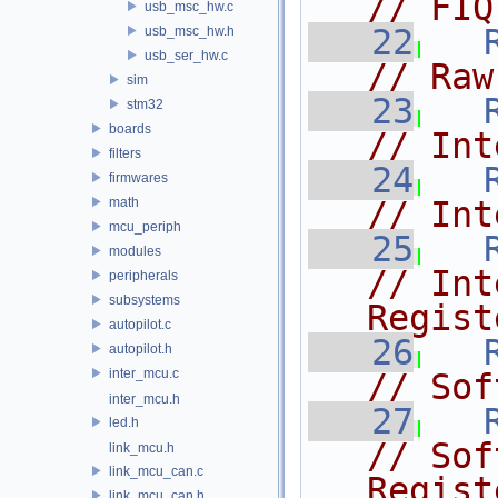
// FIQ
usb_msc_hw.c
   22
usb_msc_hw.h
usb_ser_hw.c
// Raw
sim
   23
stm32
boards
// Int
filters
   24
firmwares
math
// Int
mcu_periph
   25
modules
// Int
peripherals
subsystems
Regist
autopilot.c
   26
autopilot.h
inter_mcu.c
// Sof
inter_mcu.h
   27
led.h
// Sof
link_mcu.h
link_mcu_can.c
Regist
link_mcu_can.h